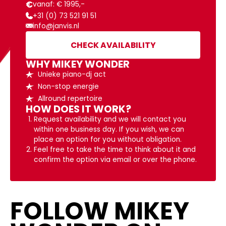
€
vanaf: € 1995,-
+31 (0) 73 521 91 51
info@janvis.nl
CHECK AVAILABILITY
WHY
MIKEY WONDER
Unieke piano-dj act
Non-stop energie
Allround repertoire
HOW DOES IT WORK?
Request availability and we will contact you
within one business day. If you wish, we can
place an option for you without obligation.
Feel free to take the time to think about it and
confirm the option via email or over the phone.
FOLLOW MIKEY