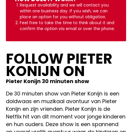
Request availability and we will contact you
within one business day. If you wish, we can
place an option for you without obligation.
Feel free to take the time to think about it and
confirm the option via email or over the phone.
FOLLOW PIETER
KONIJN ON
Pieter Konijn 30 minuten show
De 30 minuten show van Pieter Konijn is een
doldwaas en muzikaal avontuur van Pieter
Konijn en zijn vrienden. Pieter Konijn is de
Netflix hit van dit moment voor jonge kinderen
en hun ouders. Deze show is een spannend
en vooral vrolijk avontuur waar de kinderen en