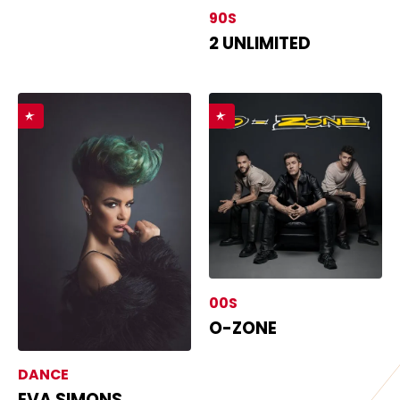
90S
2 UNLIMITED
00S
O-ZONE
DANCE
EVA SIMONS