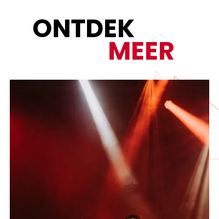
O
N
T
D
E
K
M
E
E
R