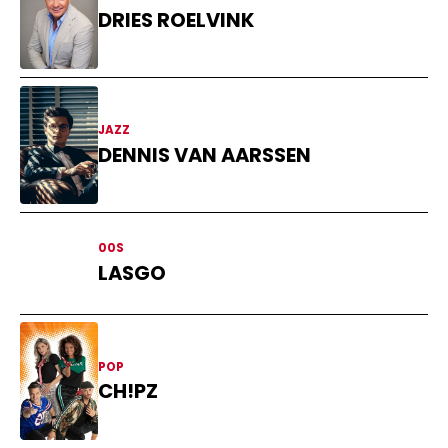
DRIES ROELVINK
JAZZ
DENNIS VAN AARSSEN
00S
LASGO
POP
CH!PZ