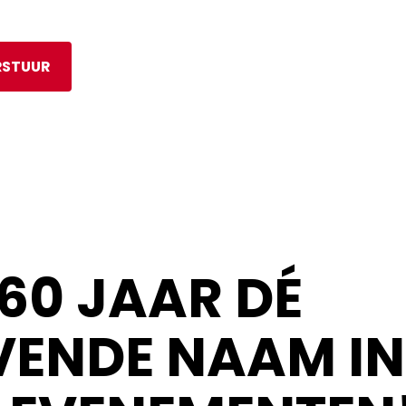
60 JAAR DÉ
ENDE NAAM IN