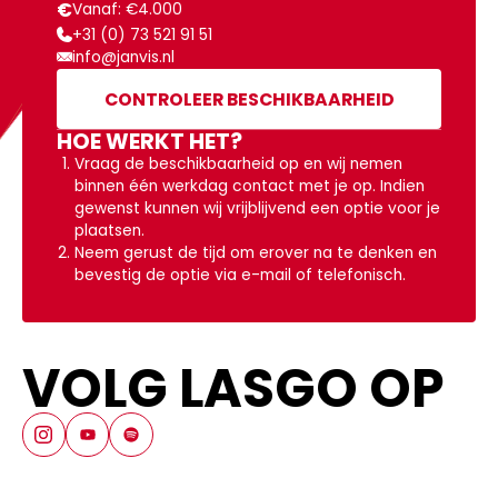
€
Vanaf: €4.000
+31 (0) 73 521 91 51
info@janvis.nl
CONTROLEER BESCHIKBAARHEID
HOE WERKT HET?
Vraag de beschikbaarheid op en wij nemen
binnen één werkdag contact met je op. Indien
gewenst kunnen wij vrijblijvend een optie voor je
plaatsen.
Neem gerust de tijd om erover na te denken en
bevestig de optie via e-mail of telefonisch.
VOLG LASGO OP