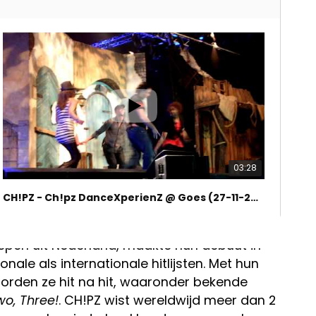
03:28
CH!PZ - Ch!pz DanceXperienZ @ Goes (27-11-2010)
n de grootste Nederlandse popgroepen
pen uit Nederland, maakte hun debuut in
nale als internationale hitlijsten. Met hun
oorden ze hit na hit, waaronder bekende
wo, Three!
. CH!PZ wist wereldwijd meer dan 2