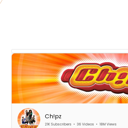
Ch!pz
21K Subscribers
•
36 Videos
•
18M Views