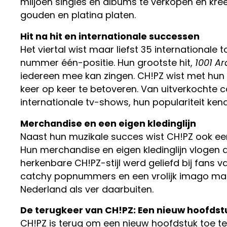
miljoen singles en albums te verkopen en kr
gouden en platina platen.
Hit na hit en internationale successen
Het viertal wist maar liefst 35 internationale 
nummer één-positie. Hun grootste hit,
1001 Ar
iedereen mee kan zingen. CH!PZ wist met hun v
keer op keer te betoveren. Van uitverkochte c
internationale tv-shows, hun populariteit ken
Merchandise en een eigen kledinglijn
Naast hun muzikale succes wist CH!PZ ook e
Hun merchandise en eigen kledinglijn vlogen
herkenbare CH!PZ-stijl werd geliefd bij fans v
catchy popnummers en een vrolijk imago maak
Nederland als ver daarbuiten.
De terugkeer van CH!PZ: Een nieuw hoofdst
CH!PZ is terug om een nieuw hoofdstuk toe te