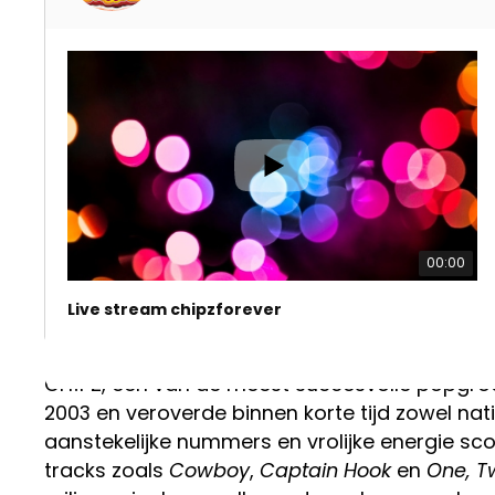
00:00
Live stream chipzforever
CH!PZ: Een iconische comeback van een va
CH!PZ, een van de meest succesvolle popgroe
2003 en veroverde binnen korte tijd zowel natio
aanstekelijke nummers en vrolijke energie sc
tracks zoals
Cowboy
,
Captain Hook
en
One, T