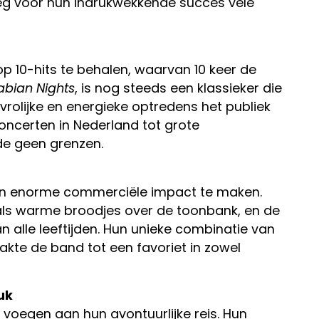
eeg voor hun indrukwekkende succes vele
top 10-hits te behalen, waarvan 10 keer de
abian Nights
, is nog steeds een klassieker die
rolijke en energieke optredens het publiek
oncerten in Nederland tot grote
de geen grenzen.
en enorme commerciële impact te maken.
 als warme broodjes over de toonbank, en de
an alle leeftijden. Hun unieke combinatie van
te de band tot een favoriet in zowel
uk
 voegen aan hun avontuurlijke reis. Hun