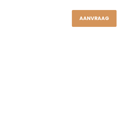
JAN VIS
NL
S
NIEUWS
CONTACT
AANVRAAG