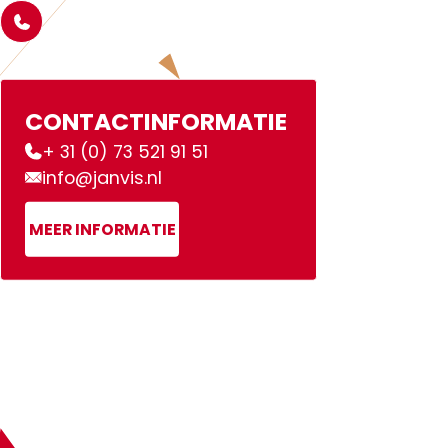
CONTACTINFORMATIE
+ 31 (0) 73 521 91 51
info@janvis.nl
MEER INFORMATIE