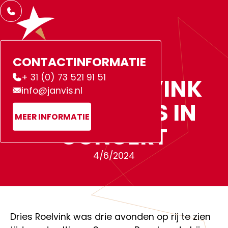
CONTACTINFORMATIE
NEWS
+ 31 (0) 73 521 91 51
D
R
I
E
S
R
O
E
L
V
I
N
K
info@janvis.nl
B
I
J
T
O
P
P
E
R
S
I
N
MEER INFORMATIE
C
O
N
C
E
R
T
4
/
6
/
2
0
2
4
Dries Roelvink was drie avonden op rij te zien