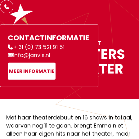
CONTACTINFORMATIE
NEWS
ENTERTAINMENT
+ 31 (0) 73 521 91 51
E
M
M
A
H
E
E
S
T
E
R
S
info@janvis.nl
L
I
V
E
I
N
T
H
E
A
T
E
R
MEER INFORMATIE
1
8
/
1
0
/
2
0
2
4
Met haar theaterdebuut en 16 shows in totaal,
waarvan nog 11 te gaan, brengt Emma niet
alleen haar eigen hits naar het theater, maar