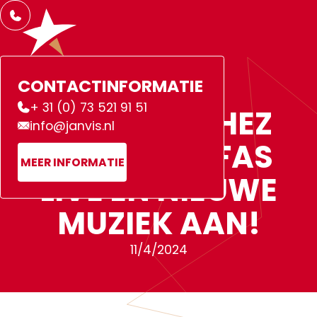
CONTACTINFORMATIE
NEWS
+ 31 (0) 73 521 91 51
R
O
L
F
S
A
N
C
H
E
Z
info@janvis.nl
K
O
N
D
I
G
T
A
F
A
S
MEER INFORMATIE
L
I
V
E
É
N
N
I
E
U
W
E
M
U
Z
I
E
K
A
A
N
!
1
1
/
4
/
2
0
2
4