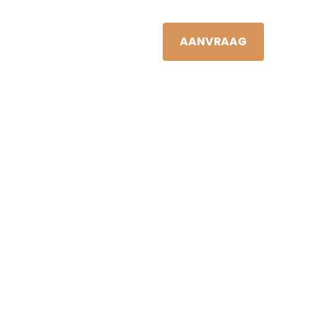
JAN VIS
NL
S
NIEUWS
CONTACT
AANVRAAG