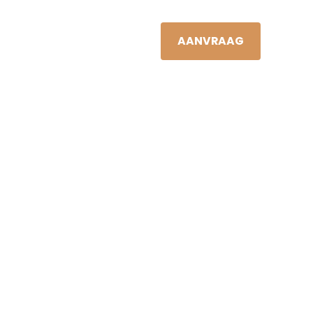
JAN VIS
NL
S
NIEUWS
CONTACT
AANVRAAG