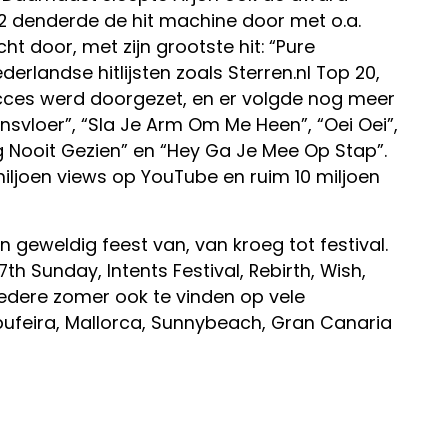
12 denderde de hit machine door met o.a.
ht door, met zijn grootste hit: “Pure
derlandse hitlijsten zoals Sterren.nl Top 20,
ucces werd doorgezet, en er volgde nog meer
ansvloer”, “Sla Je Arm Om Me Heen”, “Oei Oei”,
g Nooit Gezien” en “Hey Ga Je Mee Op Stap”.
 miljoen views op YouTube en ruim 10 miljoen
en geweldig feest van, van kroeg tot festival.
th Sunday, Intents Festival, Rebirth, Wish,
iedere zomer ook te vinden op vele
lbufeira, Mallorca, Sunnybeach, Gran Canaria