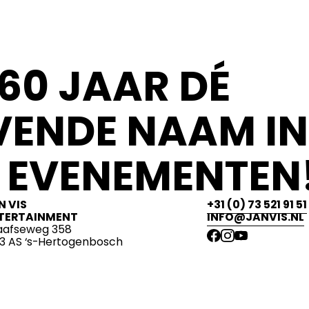
60 JAAR DÉ
ENDE NAAM IN
 EVENEMENTEN!
N VIS
+31 (0) 73 521 91 51
TERTAINMENT
INFO@JANVIS.NL
aafseweg 358
13 AS ‘s-Hertogenbosch