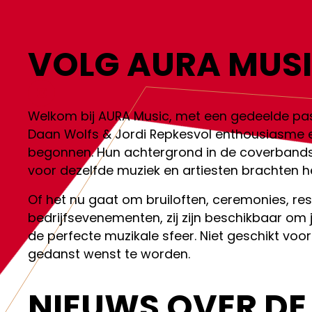
VOLG AURA MUSI
Welkom bij AURA Music, met een gedeelde pass
Daan Wolfs & Jordi Repkesvol enthousiasme e
begonnen. Hun achtergrond in de coverbands
voor dezelfde muziek en artiesten brachten hen
Of het nu gaat om bruiloften, ceremonies, res
bedrijfsevenementen, zij zijn beschikbaar om
de perfecte muzikale sfeer. Niet geschikt voor
gedanst wenst te worden.
NIEUWS OVER DE