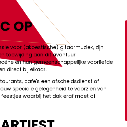
MEER INFORMATIE
C OP
ie voor (akoestische) gitaarmuziek, zijn
n toewijding aan dit avontuur
cène en hun gemeenschappelijke voorliefde
 direct bij elkaar.
taurants, cafe's een afscheidsdienst of
 jouw speciale gelegenheid te voorzien van
 feestjes waarbij het dak eraf moet of
 ARTIEST