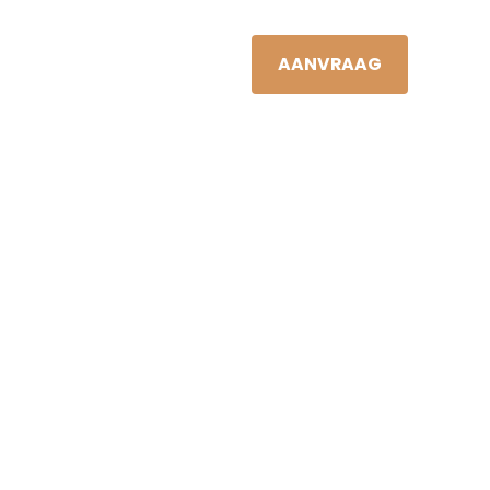
JAN VIS
NL
S
NIEUWS
CONTACT
AANVRAAG