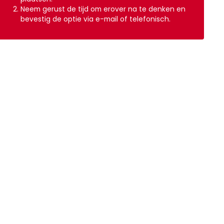
Neem gerust de tijd om erover na te denken en
bevestig de optie via e-mail of telefonisch.