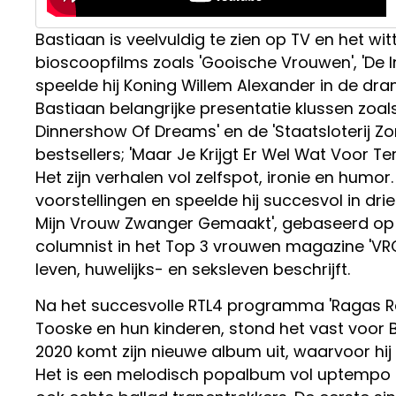
Bastiaan is veelvuldig te zien op TV en het wi
bioscoopfilms zoals 'Gooische Vrouwen', 'De Indi
speelde hij Koning Willem Alexander in de dr
Bastiaan belangrijke presentatie klussen zoals
Dinnershow Of Dreams' en de 'Staatsloterij Zo
bestsellers; 'Maar Je Krijgt Er Wel Wat Voor Te
Het zijn verhalen vol zelfspot, ironie en humor
voorstellingen en speelde hij succesvol in dri
Mijn Vrouw Zwanger Gemaakt', gebaseerd op de 
columnist in het Top 3 vrouwen magazine 'VRO
leven, huwelijks- en seksleven beschrijft.
Na het succesvolle RTL4 programma 'Ragas Rei
Tooske en hun kinderen, stond het vast voor B
2020 komt zijn nieuwe album uit, waarvoor hij
Het is een melodisch popalbum vol uptempo