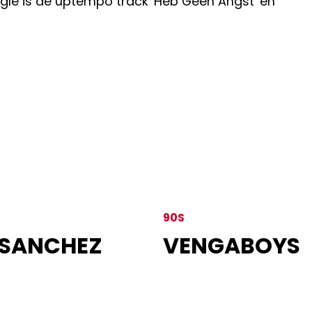
ngle is de uptempo track 'Heb Geen Angst' en
90S
 SANCHEZ
VENGABOYS