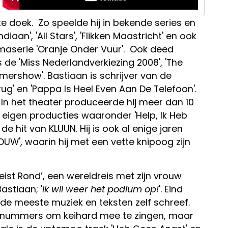
tte doek. Zo speelde hij in bekende series en
aan', 'All Stars', 'Flikken Maastricht' en ook
amaserie 'Oranje Onder Vuur'. Ook deed
 de 'Miss Nederlandverkiezing 2008', 'The
mershow'. Bastiaan is schrijver van de
rug' en 'Pappa Is Heel Even Aan De Telefoon'.
. In het theater produceerde hij meer dan 10
e eigen producties waaronder 'Help, Ik Heb
hit van KLUUN. Hij is ook al enige jaren
UW', waarin hij met een vette knipoog zijn
st Rond’, een wereldreis met zijn vrouw
astiaan; '
Ik wil weer het podium op!
'. Eind
 de meeste muziek en teksten zelf schreef.
 nummers om keihard mee te zingen, maar