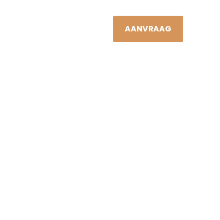
JAN VIS
NL
S
NIEUWS
CONTACT
AANVRAAG