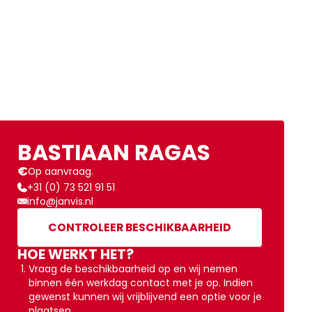
BASTIAAN RAGAS
€
Op aanvraag.
+31 (0) 73 521 91 51
info@janvis.nl
CONTROLEER BESCHIKBAARHEID
HOE WERKT HET?
Vraag de beschikbaarheid op en wij nemen
binnen één werkdag contact met je op. Indien
gewenst kunnen wij vrijblijvend een optie voor je
plaatsen.