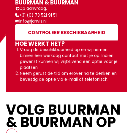
BUURMAN & BUURMAN
€
Op aanvraag.
+31 (0) 73 521 91 51
info@janvis.nl
CONTROLEER BESCHIKBAARHEID
HOE WERKT HET?
Vraag de beschikbaarheid op en wij nemen
binnen één werkdag contact met je op. Indien
gewenst kunnen wij vrijblijvend een optie voor je
plaatsen.
Neem gerust de tijd om erover na te denken en
bevestig de optie via e-mail of telefonisch.
VOLG BUURMAN
& BUURMAN OP