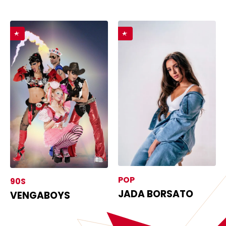
POP
90S
JADA BORSATO
VENGABOYS