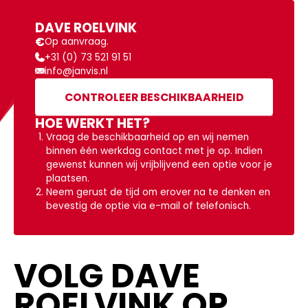
DAVE ROELVINK
€
Op aanvraag.
+31 (0) 73 521 91 51
info@janvis.nl
CONTROLEER BESCHIKBAARHEID
HOE WERKT HET?
Vraag de beschikbaarheid op en wij nemen
binnen één werkdag contact met je op. Indien
gewenst kunnen wij vrijblijvend een optie voor je
plaatsen.
Neem gerust de tijd om erover na te denken en
bevestig de optie via e-mail of telefonisch.
VOLG DAVE
ROELVINK OP