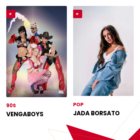
POP
90S
JADA BORSATO
VENGABOYS