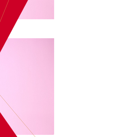
BOEK
EDSILIA R