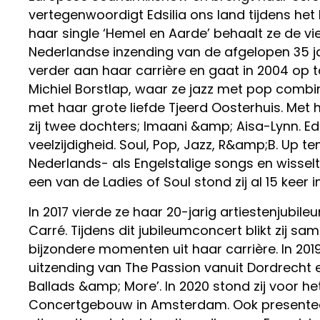
vertegenwoordigt Edsilia ons land tijdens het
haar single ‘Hemel en Aarde’ behaalt ze de 
Nederlandse inzending van de afgelopen 35 jaa
verder aan haar carrière en gaat in 2004 op 
Michiel Borstlap, waar ze jazz met pop combin
met haar grote liefde Tjeerd Oosterhuis. Met h
zij twee dochters; Imaani &amp; Aisa-Lynn. Ed
veelzijdigheid. Soul, Pop, Jazz, R&amp;B. Up te
Nederlands- als Engelstalige songs en wisselt
een van de Ladies of Soul stond zij al 15 keer
In 2017 vierde ze haar 20-jarig artiestenjubi
Carré. Tijdens dit jubileumconcert blikt zij s
bijzondere momenten uit haar carrière. In 2019 v
uitzending van The Passion vanuit Dordrecht e
Ballads &amp; More’. In 2020 stond zij voor he
Concertgebouw in Amsterdam. Ook presenteerde