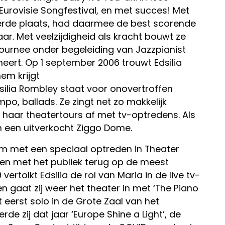
 Eurovisie Songfestival, en met succes! Met
vierde plaats, had daarmee de best scorende
r. Met veelzijdigheid als kracht bouwt ze
tournee onder begeleiding van Jazzpianist
eert. Op 1 september 2006 trouwt Edsilia
em krijgt
silia Rombley staat voor onovertroffen
mpo, ballads. Ze zingt net zo makkelijk
 haar theatertours af met tv-optredens. Als
 in een uitverkocht Ziggo Dome.
leum met een speciaal optreden in Theater
amen met het publiek terug op de meest
ertolkt Edsilia de rol van Maria in de live tv-
n gaat zij weer het theater in met ‘The Piano
t eerst solo in de Grote Zaal van het
 zij dat jaar ‘Europe Shine a Light’, de