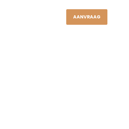
JAN VIS
NL
S
NIEUWS
CONTACT
AANVRAAG