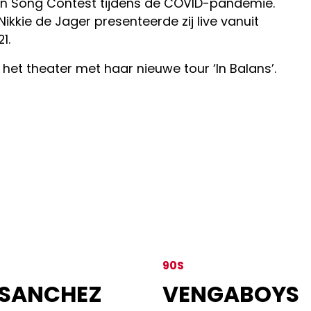
sion Song Contest tijdens de COVID-pandemie.
kie de Jager presenteerde zij live vanuit
1.
n het theater met haar nieuwe tour ‘In Balans’.
90S
 SANCHEZ
VENGABOYS