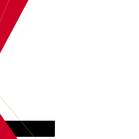
BOEK
FEESTPIET 