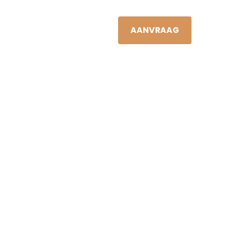
JAN VIS
NL
S
NIEUWS
CONTACT
AANVRAAG