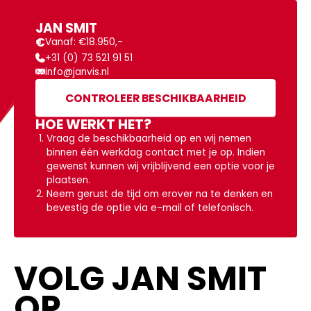
JAN SMIT
€
Vanaf: €18.950,-
+31 (0) 73 521 91 51
info@janvis.nl
CONTROLEER BESCHIKBAARHEID
HOE WERKT HET?
Vraag de beschikbaarheid op en wij nemen
binnen één werkdag contact met je op. Indien
gewenst kunnen wij vrijblijvend een optie voor je
plaatsen.
Neem gerust de tijd om erover na te denken en
bevestig de optie via e-mail of telefonisch.
VOLG JAN SMIT
OP