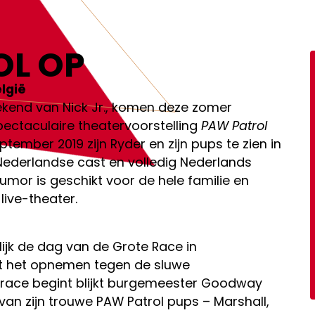
MEER INFORMATIE
OL OP
lgië
kend van Nick Jr., komen deze zomer
pectaculaire theatervoorstelling
PAW Patrol
eptember 2019 zijn Ryder en zijn pups te zien in
 Nederlandse cast en volledig Nederlands
umor is geschikt voor de hele familie en
live-theater.
lijk de dag van de Grote Race in
 het opnemen tegen de sluwe
race begint blijkt burgemeester Goodway
van zijn trouwe PAW Patrol pups – Marshall,