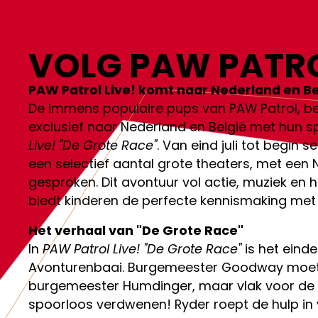
VOLG PAW PATR
PAW Patrol Live! komt naar Nederland en Be
De immens populaire pups van PAW Patrol, be
exclusief naar Nederland en België met hun s
Live! "De Grote Race"
. Van eind juli tot begin s
een selectief aantal grote theaters, met een
gesproken. Dit avontuur vol actie, muziek en h
biedt kinderen de perfecte kennismaking met 
Het verhaal van "De Grote Race"
In
PAW Patrol Live! "De Grote Race"
is het einde
Avonturenbaai. Burgemeester Goodway moet
burgemeester Humdinger, maar vlak voor de 
spoorloos verdwenen! Ryder roept de hulp in 