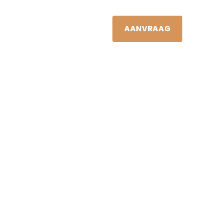
JAN VIS
NL
S
NIEUWS
CONTACT
AANVRAAG