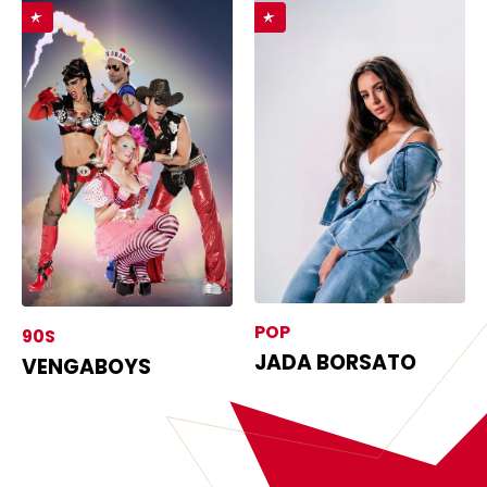
POP
90S
JADA BORSATO
VENGABOYS