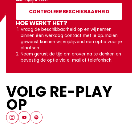
CONTROLEER BESCHIKBAARHEID
HOE WERKT HET?
Vraag de beschikbaarheid op en wij nemen
binnen één werkdag contact met je op. Indien
gewenst kunnen wij vrijblijvend een optie voor je
plaatsen.
Neem gerust de tijd om erover na te denken en
bevestig de optie via e-mail of telefonisch.
VOLG RE-PLAY
OP