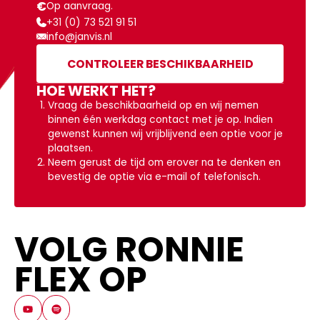
€
Op aanvraag.
+31 (0) 73 521 91 51
info@janvis.nl
CONTROLEER BESCHIKBAARHEID
HOE WERKT HET?
Vraag de beschikbaarheid op en wij nemen
binnen één werkdag contact met je op. Indien
gewenst kunnen wij vrijblijvend een optie voor je
plaatsen.
Neem gerust de tijd om erover na te denken en
bevestig de optie via e-mail of telefonisch.
VOLG RONNIE
FLEX OP