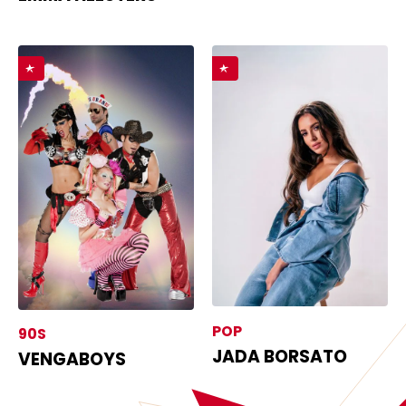
POP
90S
JADA BORSATO
VENGABOYS