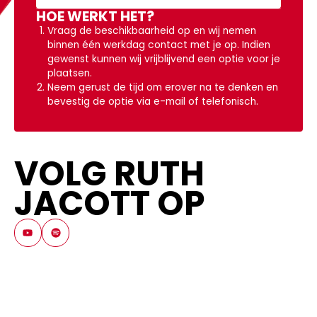
HOE WERKT HET?
Vraag de beschikbaarheid op en wij nemen
binnen één werkdag contact met je op. Indien
gewenst kunnen wij vrijblijvend een optie voor je
plaatsen.
Neem gerust de tijd om erover na te denken en
bevestig de optie via e-mail of telefonisch.
VOLG RUTH
JACOTT OP