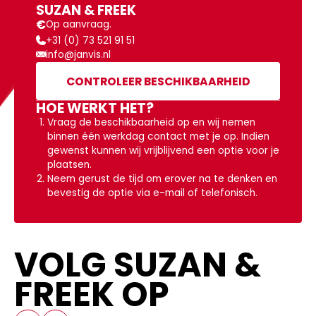
SUZAN & FREEK
€
Op aanvraag.
+31 (0) 73 521 91 51
info@janvis.nl
CONTROLEER BESCHIKBAARHEID
HOE WERKT HET?
Vraag de beschikbaarheid op en wij nemen
binnen één werkdag contact met je op. Indien
gewenst kunnen wij vrijblijvend een optie voor je
plaatsen.
Neem gerust de tijd om erover na te denken en
bevestig de optie via e-mail of telefonisch.
VOLG SUZAN &
FREEK OP